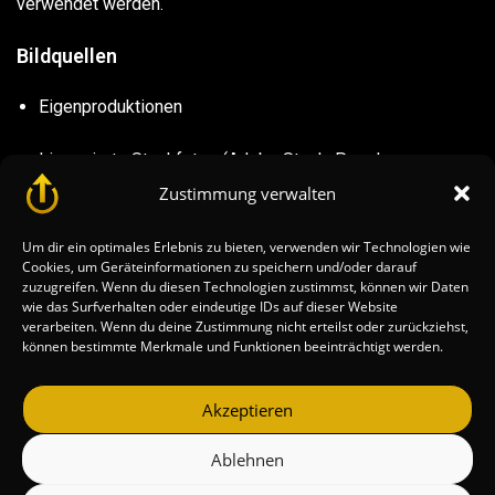
verwendet werden.
Bildquellen
Eigenproduktionen
Lizenzierte Stockfotos (Adobe Stock, Pexels,
Unsplash)
Zustimmung verwalten
KI-generierte Medien (rechtmäßig lizenziert)
Um dir ein optimales Erlebnis zu bieten, verwenden wir Technologien wie
Cookies, um Geräteinformationen zu speichern und/oder darauf
zuzugreifen. Wenn du diesen Technologien zustimmst, können wir Daten
Verantwortlich für den Inhalt
wie das Surfverhalten oder eindeutige IDs auf dieser Website
verarbeiten. Wenn du deine Zustimmung nicht erteilst oder zurückziehst,
Die verantwortliche Person wird aktuell aktualisiert
können bestimmte Merkmale und Funktionen beeinträchtigt werden.
(Übergangsversion während struktureller Anpassungen)
.
Akzeptieren
Ablehnen